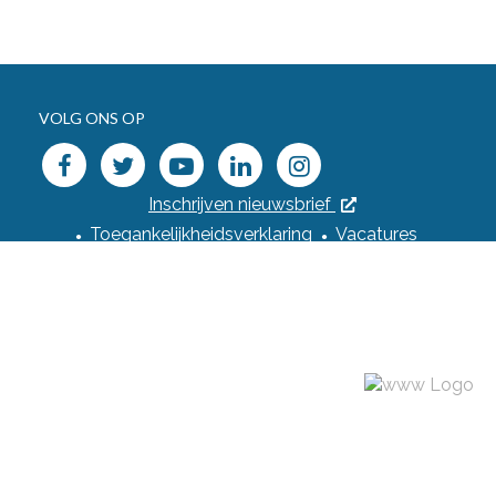
VOLG ONS OP
facebook
twitter
youtube
linkedin
instagram
Inschrijven nieuwsbrief
Toegankelijkheidsverklaring
Vacatures
Webshop
Privacyverklaring
Cookiebeleid
Cookievoorkeuren