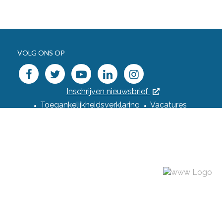
VOLG ONS OP
facebook
twitter
youtube
linkedin
instagram
Inschrijven nieuwsbrief
Toegankelijkheidsverklaring
Vacatures
Webshop
Privacyverklaring
Cookiebeleid
Cookievoorkeuren