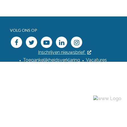
VOLG ONS OP
facebook
twitter
youtube
linkedin
instagram
Inschrijven nieuwsbrief
Toegankelijkheidsverklaring
Vacatures
Webshop
Privacyverklaring
Cookiebeleid
Cookievoorkeuren